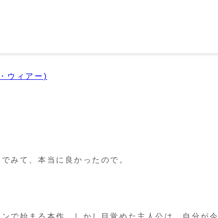
・ウィアー)
。
んでみて、本当に良かったので。
ーンで始まる本作。しかし目覚めた主人公は、自分が