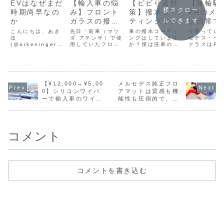
EVはなぜまだ
【輸入車の悩
【ビビり音対
【後輪駆
横スクロー
時期尚早なの
み】フロント
策】撥水コー
FRのメ
か
ガラスの撥水
ティングでワ
は日常で
ルできます
コートでワイ
イパーがビビ
られる
こんにちは、あき
先日「前車（マツ
車の撥水コーティ
今乗ってい
ほ
パーがビビ
ダ アテンザ）で使
る！ 国産車
ングはしています
FF（前
セデス・ベン
(@arkeninger)
用していたフロン
か？僕は洗車のつ
クラスはFR
る！原因と最
と輸入車で違
動）と比
です。今回は電気
トガラス用の撥水
いでにボディとフ
駆動）のセ
適な対策コー
う商品選び
てドライ
自動車、EVを選択
コーティング剤を
ロントガラスにス
す。前に乗
することについて
Cクラスに使った
プレータイプの簡
たマツダ ア
ティングはコ
グフィー
です。ちなみにこ
ところ、ワイパー
易コーティングを
はFF（前輪
レ！
どう変わ
の記事の執筆は
がとんでもなくビ
掛けているのです
のセダンで
2024年11月であ
【¥12,000→¥5,00
ビるようになって
メルセデス純正フロ
が、今回は特にフ
ランドも違
ることを特筆して
しまった」という
ロントガラスのコ
し、価格帯
0】シリコンワイパ
アマットは質感も機
おきます。
旨の記事を書きま
ーティングの話で
といった中
ーで輸入車のワイパ
能性も圧倒的で、社
した。👉【ビビり
す。フロントガラ
純に比較す
ービビリ問題を根本
外品を買う気が失せ
音対策】撥水コー
スに撥水コーティ
難しい2台
から対策
る。
ティングでワイパ
ングをかけると、
が、それで
ーがビビる！ ...
雨粒を弾いて視
んど同じサ..
界...
コメント
コメントを書き込む