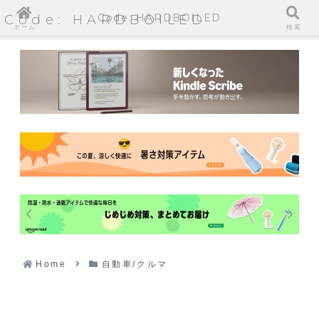
Code: HARDBOILED
Code: HARDBOILED
ホーム
検索
Home
自動車/クルマ