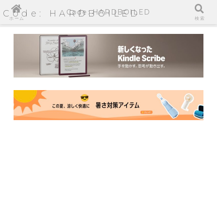
Code: HARDBOILED
Code: HARDBOILED
ホーム
検索