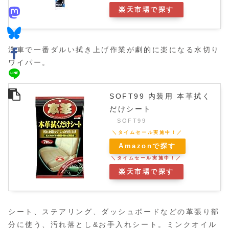
楽天市場で探す
洗車で一番ダルい拭き上げ作業が劇的に楽になる水切り
ワイパー。
SOFT99 内装用 本革拭く
だけシート
SOFT99
Amazonで探す
楽天市場で探す
シート、ステアリング、ダッシュボードなどの革張り部
分に使う、汚れ落とし&お手入れシート。ミンクオイル