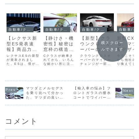
自動車/クルマ
自動車/クルマ
自動車/クルマ
自動車
【レクサス新
【静けさ・機
【新型】クラ
新型CX-
横スクロー
型ES発表速
密性】秘密は
ウンクロスオ
る、マツ
報】商品力を
窓枠の構造に
ーバーのマイ
動デザイ
ルできます
大胆に磨いて
あり(Cクラ
ナーチェンジ
変遷
レクサスESの新型
Cクラスが納車さ
クラウンクロスオ
今でこそマ
きましたね
が発表されまし
ス/W206)
れてから、いろん
前後を比較｜
ーバーのマイナー
から他社の
た。ESは、僕がC
な細かい所に注目
チェンジが一部発
り換えてし
挑戦的デザイ
クラスを買う時、
するたびに「よく
表されました。今
したが、つ
ンの難しさと
比較検討していた
できた車だなあ」
回はマイナーチェ
月前までは1
車種です。その時
と感心します。そ
ンジ前後で何が変
どマツダ車
潔く翻すトヨ
は正直に言ってあ
のひとつが、窓で
わったか、デザイ
ていました
タの強さ
まり気に入らなか
す。特に合わせガ
ンを深掘りしてい
その格好い
ったのですが、今
マツダとメルセデス
ラス（遮音ガラ
【輸入車の悩み】フ
きましょう。（な
インに魅力
回のフルモデルチ
ス・アコースティ
お、特段の但し書
じ、それが
を乗り比べて分かっ
ロントガラスの撥水
ェンジではかなり
ックガラス）にな
きがない限り、本
となってマ
た、マツダの良いと
コートでワイパーが
大胆なやり方で商
っているわけでは
記事内の画像は上
を選んでい
ころ3選
ビビる！原因と最適
品力を磨いてきま
ないのですが、そ
記Response.jp
で、マツダ
な対策コーティング
した。刺さる人に
れでも不思議と音
サイトからの引用
インにはず
はコレ！
はかなりぶっ刺...
の侵入が少なく、
です）画...
目してきま
車...
マ...
コメント