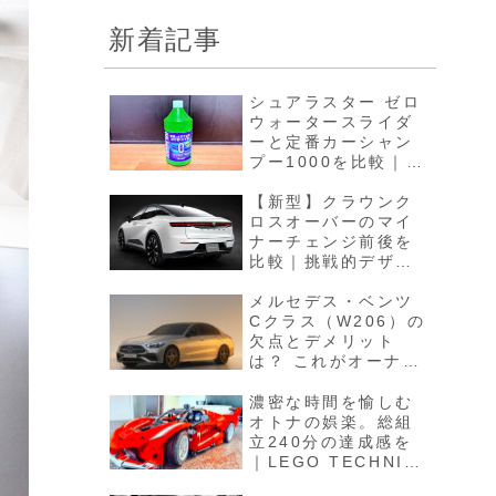
新着記事
シュアラスター ゼロ
ウォータースライダ
ーと定番カーシャン
プー1000を比較｜水
引きの良いカーシャ
ンプーという新ジャ
【新型】クラウンク
ンル
ロスオーバーのマイ
ナーチェンジ前後を
比較｜挑戦的デザイ
ンの難しさと潔く翻
すトヨタの強さ
メルセデス・ベンツ
Cクラス（W206）の
欠点とデメリット
は？ これがオーナー
の生の声！
濃密な時間を愉しむ
オトナの娯楽。総組
立240分の達成感を
｜LEGO TECHNIC
Ferrari FXX K