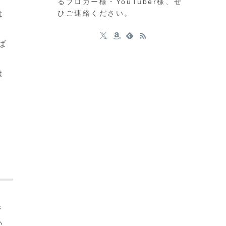
るブロガー様・YouTuber様、ぜ
ひご連絡ください。
は
ば
は
き
い