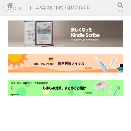
Code: HARDBOILED
Code: HARDBOILED
ホーム
検索