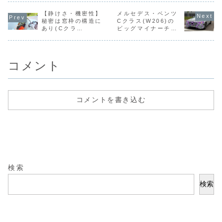
カットアプリやア
いので、フロント
下げたりといった
ョン設定が
レクサの定型アク
ガラスのコーティ
カスタムではな
ですけどね
ションに似た機能
【静けさ・機密性】
ングをした際にワ
メルセデス・ベンツ
く、あくまで純正
今乗ってい
で、「実行条件」
イパーがビビって
の延長で難易度の
は、購入時
秘密は窓枠の構造に
Cクラス(W206)の
と「アクション」
しまうという問題
低いカスタムのみ
級グレード
あり(Cクラ
ビッグマイナーチェ
をあらかじめ設定
があります。この
で、スポーティよ
だので、ほ
ス/W206)
ンジを偽装付きテス
しておくと、「実
記事で書いた通
りもジェントル・
のオプショ
ト車両から改めて予
行条件」を満たし
り、撥水コーティ
エレガントかつハ
は最初から
想する
たときに自...
ングをやめて親水
ードボイルドで上
いました。
コ...
質...
柄、...
コメント
コメントを書き込む
検索
検索