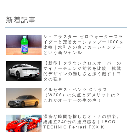
新着記事
シュアラスター ゼロウォータースラ
イダーと定番カーシャンプー1000を
比較｜水引きの良いカーシャンプー
という新ジャンル
【新型】クラウンクロスオーバーの
マイナーチェンジ前後を比較｜挑戦
的デザインの難しさと潔く翻すトヨ
タの強さ
メルセデス・ベンツ Cクラス
（W206）の欠点とデメリットは？
これがオーナーの生の声！
濃密な時間を愉しむオトナの娯楽。
総組立240分の達成感を｜LEGO
TECHNIC Ferrari FXX K