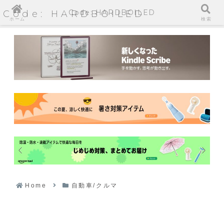
Code: HARDBOILED
Code: HARDBOILED
ホーム
検索
Home
自動車/クルマ