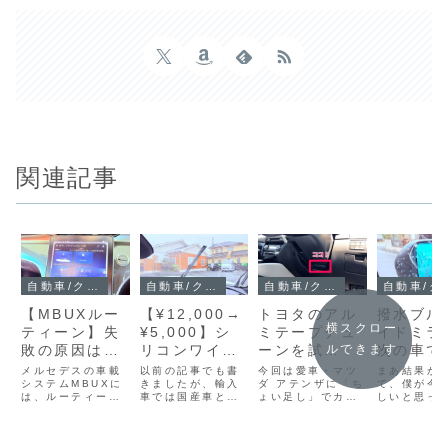
関連記事
自動車/クルマ
自動車/クルマ
自動車/クルマ
自動車
【MBUXルー
【¥12,000→
トヨタのアル
撥水ブル
横スクロー
ティーン】失
¥5,000】シ
ミテープチュ
イドミラ
敗の原因はコ
リコンワイパ
ーンを試
次の車で
ルできます
レ！ 自宅に
ーで輸入車の
す！ 予想外
対に付け
メルセデスの車載
以前の記事でも書
今回は愛車・マツ
まあ結果か
到着したらス
システムMBUXに
ワイパービビ
きましたが、輸入
のすごい効果
ダ アテンザに「ち
て、僕が今
は、ルーティーン
車では国産車と比
ょい足し」でカス
しいと思っ
ライディング
リ問題を根本
でした！
という便利な機能
べてフロントガラ
タムしていきま
買い替え候
ルーフを閉じ
から対策
があります。 これ
ス面にワイパーを
す。タイヤをハの
は撥水ブル
はiOSのショート
押し当てる圧が強
字にしたり車高を
ドミラーの
る設定