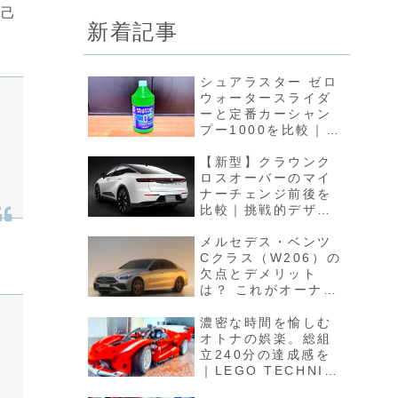
自己
新着記事
シュアラスター ゼロ
ウォータースライダ
ーと定番カーシャン
プー1000を比較｜水
引きの良いカーシャ
ンプーという新ジャ
【新型】クラウンク
ンル
ロスオーバーのマイ
ナーチェンジ前後を
比較｜挑戦的デザイ
ンの難しさと潔く翻
すトヨタの強さ
メルセデス・ベンツ
Cクラス（W206）の
欠点とデメリット
は？ これがオーナー
の生の声！
濃密な時間を愉しむ
オトナの娯楽。総組
立240分の達成感を
｜LEGO TECHNIC
Ferrari FXX K