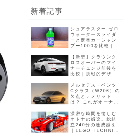
新着記事
シュアラスター ゼロ
ウォータースライダ
ーと定番カーシャン
プー1000を比較｜水
引きの良いカーシャ
ンプーという新ジャ
【新型】クラウンク
ンル
ロスオーバーのマイ
ナーチェンジ前後を
比較｜挑戦的デザイ
ンの難しさと潔く翻
すトヨタの強さ
メルセデス・ベンツ
Cクラス（W206）の
欠点とデメリット
は？ これがオーナー
の生の声！
濃密な時間を愉しむ
オトナの娯楽。総組
立240分の達成感を
｜LEGO TECHNIC
Ferrari FXX K